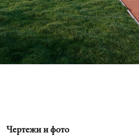
+7 (978) 714-64-36
INSTAGRAM*
BEHANCE
TELEGRAM
MAX
ВКОНТАКТЕ
PINTEREST
YOUTUBE
ДЗЕН
RUTUBE
TELEGRAM
МЫ ИСПОЛЬЗУЕМ КУКИ-ФАЙЛЫ, ЧТОБЫ ВАМ БЫЛО УДОБНЕЕ ПОЛЬЗОВАТЬСЯ
САЙТОМ. ОЗНАКОМЬТЕСЬ С НАШЕЙ
ПОЛИТИКОЙ ОБРАБОТКИ ПЕРСОНАЛЬНЫХ
ДАННЫХ
,
ПОЛЬЗОВАТЕЛЬСКИМ СОГЛАШЕНИЕМ
,
СОГЛАСИЕМ НА ОБРАБОТКУ
ПЕРСОНАЛЬНЫХ ДАННЫХ ДЛЯ ФОРМ САЙТА
,
СОГЛАСИЕМ НА ПОЛУЧЕНИЕ
РЕКЛАМНЫХ И ИНФОРМАЦИОННЫХ СООБЩЕНИЙ
,
ПОЛИТИКОЙ ИСПОЛЬЗОВАНИЯ
COOKIE-ФАЙЛОВ
ДЛЯ ПОЛУЧЕНИЯ ДОПОЛНИТЕЛЬНОЙ ИНФОРМАЦИИ |
НАСТРОИТЬ
COOKIE-ФАЙЛЫ
| *INSTAGRAM И FACEBOOK ПРИНАДЛЕЖАТ КОМПАНИИ META, ЧЬЯ
ДЕЯТЕЛЬНОСТЬ ПРИЗНАНА ЭКСТРЕМИСТСКОЙ И ЗАПРЕЩЕНА НА ТЕРРИТОРИИ
РОССИИ. ДАННЫЙ ИНТЕРНЕТ-САЙТ НОСИТ ИСКЛЮЧИТЕЛЬНО ИНФОРМАЦИОННЫЙ
ХАРАКТЕР И НИ ПРИ КАКИХ УСЛОВИЯХ НЕ ЯВЛЯЕТСЯ ПУБЛИЧНОЙ ОФЕРТОЙ. ИП
БОЙКО СЕРГЕЙ ДМИТРИЕВИЧ | ИНН: 910219561953 | ОГРНИП: 317910200053508 © 2016-
2026 | АРХИТЕКТУРНАЯ СТУДИЯ БОЙКО
Чертежи и фото