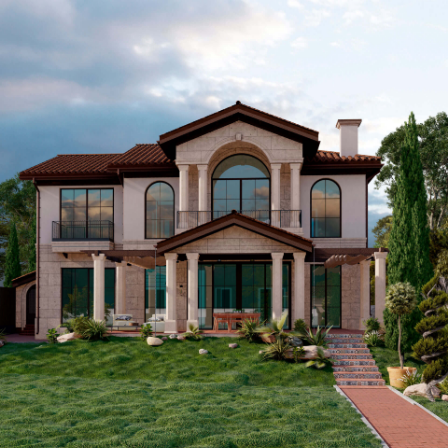
Офис
Крым, г. Симферополь, ул.
с 9:30 до 18:00 (мск)
Киевская 41, офис 810, бизнес-
44°57'13.37''N, 34°7'9.66''E
центр «Фабрика»
Max
Telegram