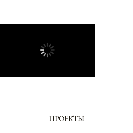
строительными компаниями, подрядчиками и
частными клиентами, чтобы реализовывать проекты
не только в Крыму, но и далеко за его пределами.
Наше отличие — это заботливый персональный
подход к клиентам, контексту, их задачам и ресурсам.
Наша цель — создать реализуемую функциональную
архитектуру, которая станет вашим лучшим
вложением, будет вдохновлять и радовать много лет.
ОТКРЫТЬ
Avunda — 501 м²
Крым, г. Ялта, с. Партизанское
ПОРТФОЛИО
|
ВИЛЛЫ
|
2025
ОТКРЫТЬ