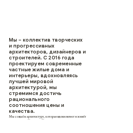
Мы – коллектив творческих
и прогрессивных
архитекторов, дизайнеров и
строителей. С 2016 года
проектируем современные
частные жилые дома и
интерьеры, вдохновляясь
лучшей мировой
архитектурой, мы
стремимся достичь
рационального
ПРОЕКТЫ
соотношения цены и
качества.
Мы создаём архитектуру, которая вдохновляет и живёт
в гармонии с Крымом. Каждый наш проект создаётся
ПЕРЕЙТИ В ПОРТФОЛИО
с учётом уникального ландшафта региона, природного
контекста и культуры. Мы тесно сотрудничаем со