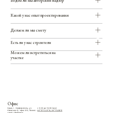
Офис
Крым, г. Симферополь, ул.
с 9:30 до 18:00 (мск)
Киевская 41, офис 810, бизнес-
44°57'13.37''N, 34°7'9.66''E
центр «Фабрика»