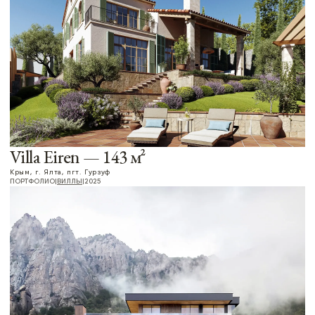
ОТКРЫТЬ
Villa Escondida — 109 м²
Крым, г. Севастополь
ПОРТФОЛИО
|
ВИЛЛЫ
|
2025
ОТКРЫТЬ
Riflessa — 95 м²
Крым, г. Симферополь, ЖК «Альфа»
ПОРТФОЛИО
|
ИНТЕРЬЕРЫ
|
2025