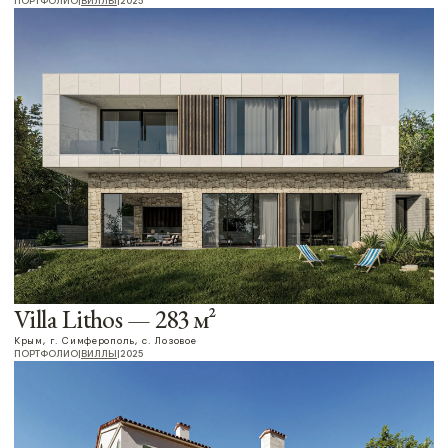
Cloud House — 236 м²
Крым, г. Алушта, с. Лучистое
ПОРТФОЛИО
|
ВИЛЛЫ
|
2025
ОТКРЫТЬ
Cembalo — 459 м²
Крым, г. Севастополь, мкр-н. Фиолент
ПОРТФОЛИО
|
ВИЛЛЫ
|
2025