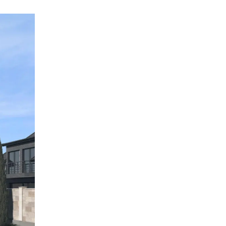
ится на ощущении
мнем, второй — светлая
» над участком. Такое решение
 зон и создаёт характерный
я опоры террасы, облегчают
ималистична, с элементами