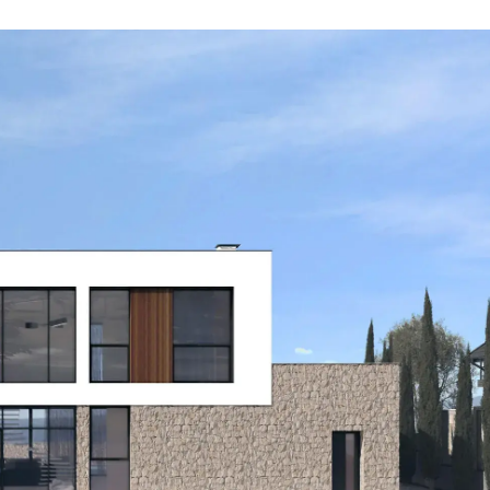
Архитектурный образ дома стро
лёгкости, контраста и баланса.
Первый этаж — массивный, облицованный ка
консольная конструкция, визуально «парящая
подчеркивает разграничение функциональных
архитектурный образ.
Металлические двутавры, использованные дл
восприятие второго этажа. Архитектура мин