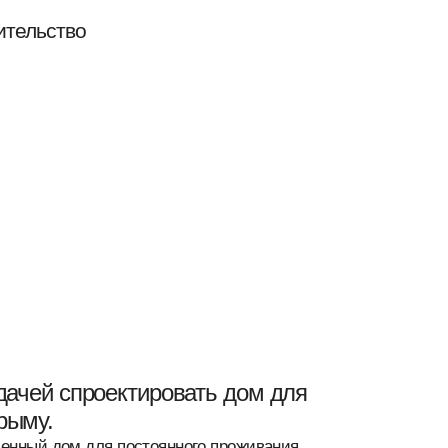
ительство
оектировать дом для
 постоянного проживания,
море и долину. Важным условием
асы, бассейна, бани и гаража —
тдельный гостевой дом, который
даваемого жилья. Особое
ьерной среде: плавные пандусы,
ему участку.