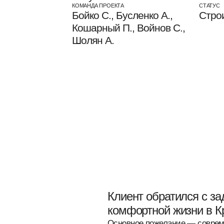
КОМАНДА ПРОЕКТА
СТАТУС
Бойко С., Бусленко А.,
Стро
Кошарный П., Войнов С.,
Шолян А.
Клиент обратился с задачей спр
комфортной жизни в Крыму.
Основное пожелание — современный дом для
органично вписанный в участок с видом на 
стало размещение всех ключевых зон — терр
в панорамной части участка.
Дополнительно требовалось предусмотреть о
юридически не подпадал бы под категорию с
внимание заказчики просили уделить безбар
отсутствие ступеней и удобные дорожки по вс