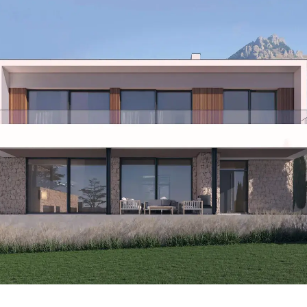
Основой проекта стало максима
природных видов.
Мы провели анализ видовых точек и распол
так, чтобы каждое из них раскрывало пейзаж
пола первого этажа, чтобы соединить её с б
отдыха.
Гаражная крыша стала дополнительной смотр
разместили отдельно и стилистически объе
при этом нормативные ограничения. Общая к