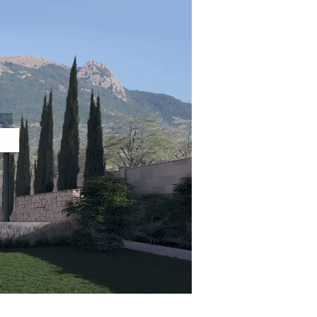
льное использование
ожили основные помещения дома
. Террасу приподняли до уровня
ассейном в единую открытую зону
овой террасой. Гостевой дом мы
динили с основным, соблюдая
омпозиция участка подчинена