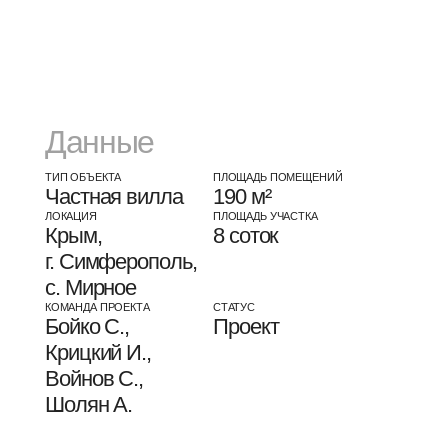
Войнов С.,
Шолян А.