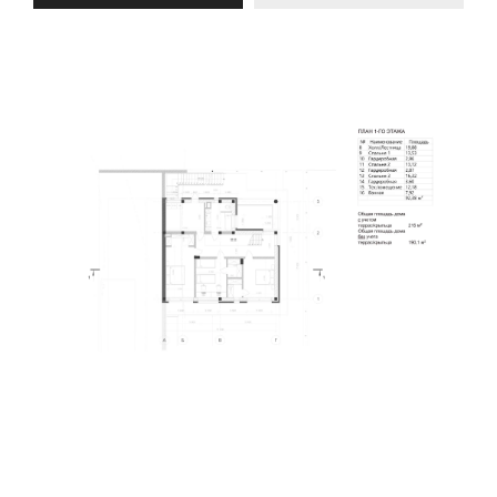
Cloud House | 236 м²
Casa Alpino | 405 м²
Крым, г. о. Алушта, с. Лучистое
Крым, г. Алушта, c. Семидворье
Villa Lithos | 283 м²
Cembalo | 459 м²
Крым, г. Симферополь, с. Лозовое
Крым, г. Севастополь, СТ "Фиолент"
Gorun | 422 м²
Villa Kutar | 193 м²
Крым, г. Симферополь, с. Мирное
Крым, г. Севастополь, c. Тыловое