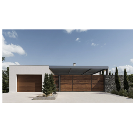
Villa Rakodia |
Arktur | 400 м²
644 м²
Крым, г. Алушта, п. Семидворье
Крым, г. Симферополь, с. Мирное
Violente House |
Mamaq House |
111 м²
191 м²
Крым, г. Севастополь, мкр -
Крым, г. Симферополь,
н. Фиолент
с. Строгоновка
Villa Alma | 326 м²
Villa Fiolent | 210 м²
Крым, г. Бахчисарай,
Крым, г. Севастополь, мыс Фиолент
с. Нововасильевка