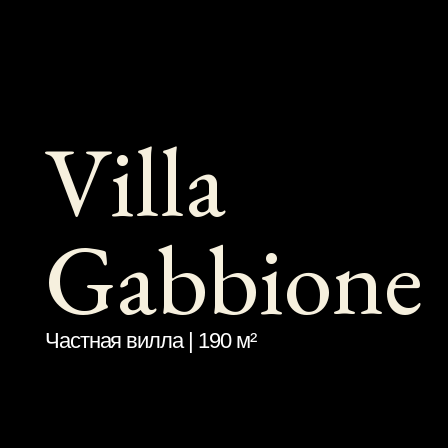
Villa
Gabbione
Частная вилла | 190 м²
Данные
ТИП ОБЪЕКТА
ПЛОЩАДЬ ПОМЕЩЕНИЙ
Частная вилла
190 м²
ЛОКАЦИЯ
ПЛОЩАДЬ УЧАСТКА
Крым,
8 соток
г. Симферополь,
с. Мирное
КОМАНДА ПРОЕКТА
СТАТУС
Бойко С.,
Проект
Крицкий И.,