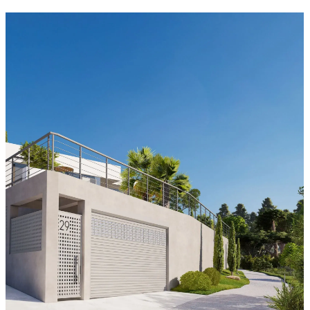
Другие проекты
Cloud House | 236 м²
Casa Alpino | 405 м²
Крым, г. о. Алушта, с. Лучистое
Крым, г. Алушта, c. Семидворье
Villa Lithos | 283 м²
Cembalo | 459 м²