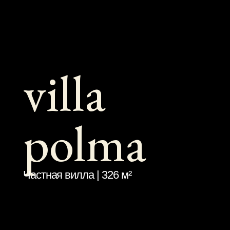
villa
polma
Частная вилла | 326 м²
Данные
ТИП ОБЪЕКТА
ПЛОЩАДЬ ПОМЕЩЕНИЙ
Частная вилла
326 м²
ЛОКАЦИЯ
ПЛОЩАДЬ УЧАСТКА
Крым, г. Алушта
10 соток
КОМАНДА ПРОЕКТА
СТАТУС
Бойко С.,
Строительство
Бусленко А.,
Василюк В.,
Войнов С.,